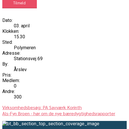
Tilmeld
Dato:
03. april
Klokken:
15.30
Sted:
Polymeren
Adresse:
Stationsvej 69
By:
Årslev
Pris:
Medlem:
0
Andre:
300
Virksomhedsbesøg: PA Savværk Korinth
Als-Fyn Broen - hør om de nye bæredygtighedsrapporter