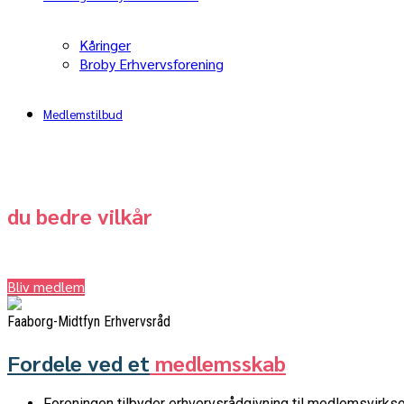
Kåringer
Broby Erhvervsforening
Medlemstilbud
Som medlem skaber
du bedre vilkår
for din virksomhed
Bliv medlem
Faaborg-Midtfyn Erhvervsråd
Fordele ved et
medlemsskab
­Foreningen tilbyder erhvervsrådgivning til medlemsvirks