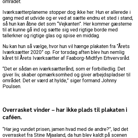
området.
Iværksætterplanerne stopper dog ikke her. Hun er allerede i
gang med at udvide og er ved at sætte endnu et sted i stand,
så hun kan åbne det som “Vejkanten”. Her kommer gæsterne
til at kunne gå ind og sætte sig ved rigtige borde med
tallerkner og rigtige glas og spise en middag.
Nu kan hun så vælge, hvor hun vil hænge plakaten fra “Årets
Iværksætter 2020” op. For torsdag aften blev hun nemlig
kåret til Årets Iværksætter af Faaborg-Midtfyn Erhvervsråd.
“Det er sådan en iværksætterånd, som er forbilledlig. Det
giver liv, skaber opmærksomhed og giver arbejdspladser til
området. Det er værd at hylde,” siger formand Johnny
Poulsen.
Overrasket vinder – har ikke plads til plakaten i
caféen.
“Har jeg vundet prisen, jamen hvad med de andre?”, lød det
overrasket fra Stine Mjaaland, da hun blev kaldt på scenen