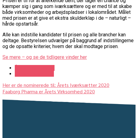
Prisen er til for at anerkende dem, der tager en chance og
kæmper sig i gang som iværksættere og er med til at skabe
både virksomheder og arbejdspladser i lokalområdet. Målet
med prisen er at give et ekstra skulderklap i de – naturligt –
hårde opstartsår.
Alle kan indstille kandidater til prisen og alle brancher kan
deltage. Bestyrelsen udvælger på baggrund af indstillingerne
og de opsatte kriterier, hvem der skal modtage prisen.
Se mere – og se de tidligere vinder her
Årets Iværksætter
generalforsamling
Her er de nominerede til: Årets Iværksætter 2020
Faaborg Pharma er Årets Virksomhed 2020