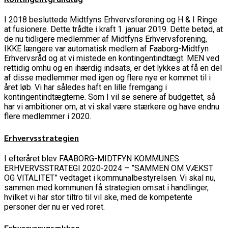
I 2018 besluttede Midtfyns Erhvervsforening og H & I Ringe
at fusionere. Dette trådte i kraft 1. januar 2019. Dette betød, at
de nu tidligere medlemmer af Midtfyns Erhvervsforening,
IKKE længere var automatisk medlem af Faaborg-Midtfyn
Erhvervsråd og at vi mistede en kontingentindtægt. MEN ved
rettidig omhu og en ihærdig indsats, er det lykkes at få en del
af disse medlemmer med igen og flere nye er kommet til i
året løb. Vi har således haft en lille fremgang i
kontingentindtægterne. Som I vil se senere af budgettet, så
har vi ambitioner om, at vi skal være stærkere og have endnu
flere medlemmer i 2020.
Erhvervsstrategien
I efteråret blev FAABORG-MIDTFYN KOMMUNES
ERHVERVSSTRATEGI 2020-2024 – ”SAMMEN OM VÆKST
OG VITALITET” vedtaget i kommunalbestyrelsen. Vi skal nu,
sammen med kommunen få strategien omsat i handlinger,
hvilket vi har stor tiltro til vil ske, med de kompetente
personer der nu er ved roret.
Erhvervsrygsækken