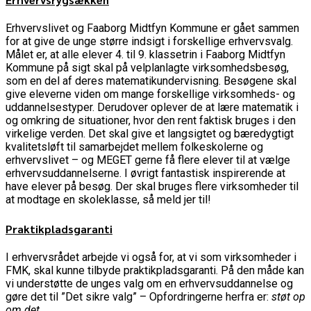
Erhvervslivet og Faaborg Midtfyn Kommune er gået sammen
for at give de unge større indsigt i forskellige erhvervsvalg.
Målet er, at alle elever 4. til 9. klassetrin i Faaborg Midtfyn
Kommune på sigt skal på velplanlagte virksomhedsbesøg,
som en del af deres matematikundervisning. Besøgene skal
give eleverne viden om mange forskellige virksomheds- og
uddannelsestyper. Derudover oplever de at lære matematik i
og omkring de situationer, hvor den rent faktisk bruges i den
virkelige verden. Det skal give et langsigtet og bæredygtigt
kvalitetsløft til samarbejdet mellem folkeskolerne og
erhvervslivet – og MEGET gerne få flere elever til at vælge
erhvervsuddannelserne. I øvrigt fantastisk inspirerende at
have elever på besøg. Der skal bruges flere virksomheder til
at modtage en skoleklasse, så meld jer til!
Praktikpladsgaranti
I erhvervsrådet arbejde vi også for, at vi som virksomheder i
FMK, skal kunne tilbyde praktikpladsgaranti. På den måde kan
vi understøtte de unges valg om en erhvervsuddannelse og
gøre det til ”Det sikre valg” – Opfordringerne herfra er:
støt op
om det
.