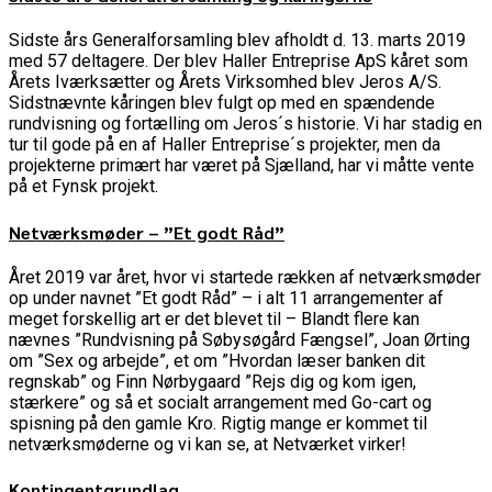
Sidste års Generalforsamling blev afholdt d. 13. marts 2019
med 57 deltagere. Der blev Haller Entreprise ApS kåret som
Årets Iværksætter og Årets Virksomhed blev Jeros A/S.
Sidstnævnte kåringen blev fulgt op med en spændende
rundvisning og fortælling om Jeros´s historie. Vi har stadig en
tur til gode på en af Haller Entreprise´s projekter, men da
projekterne primært har været på Sjælland, har vi måtte vente
på et Fynsk projekt.
Netværksmøder – ”Et godt Råd”
Året 2019 var året, hvor vi startede rækken af netværksmøder
op under navnet ”Et godt Råd” – i alt 11 arrangementer af
meget forskellig art er det blevet til – Blandt flere kan
nævnes ”Rundvisning på Søbysøgård Fængsel”, Joan Ørting
om ”Sex og arbejde”, et om ”Hvordan læser banken dit
regnskab” og Finn Nørbygaard ”Rejs dig og kom igen,
stærkere” og så et socialt arrangement med Go-cart og
spisning på den gamle Kro. Rigtig mange er kommet til
netværksmøderne og vi kan se, at Netværket virker!
Kontingentgrundlag