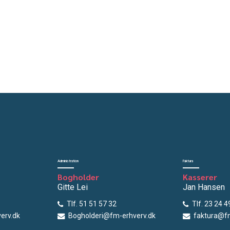
Administration
Faktura
Bogholder
Kasserer
Gitte Lei
Jan Hansen
Tlf. 51 51 57 32
Tlf. 23 24 4
erv.dk
Bogholderi@fm-erhverv.dk
faktura@fm