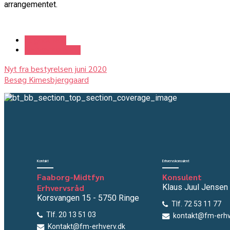
arrangementet.
Et godt Råd
Netværksmøde
Nyt fra bestyrelsen juni 2020
Besøg Kimesbjerggaard
Kontakt
Erhvervskonsulent
Faaborg-Midtfyn
Konsulent
Erhvervsråd
Klaus Juul Jensen
Korsvangen 15 - 5750 Ringe
Tlf. 72 53 11 77
Tlf. 20 13 51 03
kontakt@fm-erhv
Kontakt@fm-erhverv.dk