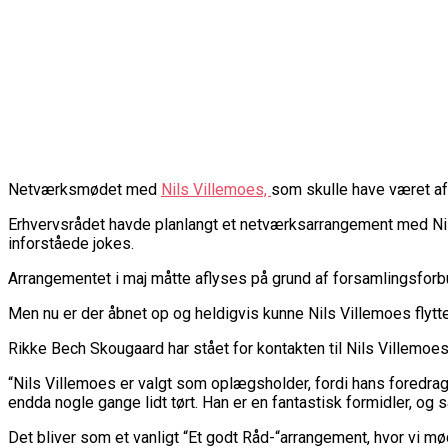
Netværksmødet med
Nils Villemoes,
som skulle have været afho
Erhvervsrådet havde planlangt et netværksarrangement med Nils
inforståede jokes.
Arrangementet i maj måtte aflyses på grund af forsamlingsforbu
Men nu er der åbnet op og heldigvis kunne Nils Villemoes flytt
Rikke Bech Skougaard har stået for kontakten til Nils Villemoes o
“Nils Villemoes er valgt som oplægsholder, fordi hans foredr
endda nogle gange lidt tørt. Han er en fantastisk formidler, og
Det bliver som et vanligt “Et godt Råd-“arrangement, hvor vi m