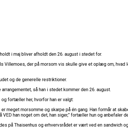
ldt i maj bliver afholdt den 26. august i stedet for.
 Villemoes, der på morsom vis skulle give et oplæg om, hvad le
det og de generelle restriktioner.
e arrangementet, så han i stedet kommer den 26. august.
g fortæller her, hvorfor han er valgt:
ag er meget morsomme og skarpe på én gang. Han formår at skabe 
 så VED han noget om det, han siger,” fortæller hun og anbefaler 
ødes på Thaisenhus og erhvervsrådet er vært ved en sandwich og 