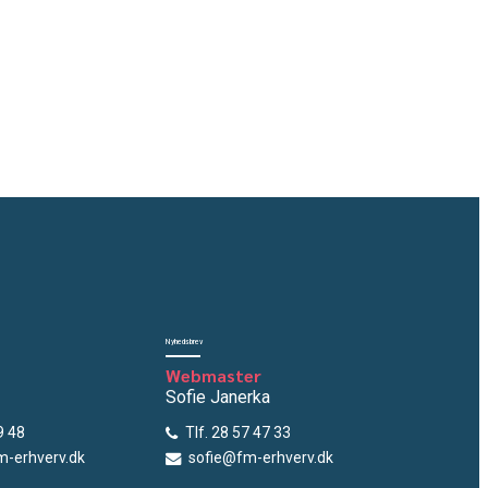
Nyhedsbrev
Webmaster
Sofie Janerka
9 48
Tlf. 28 57 47 33
-erhverv.dk
sofie@fm-erhverv.dk