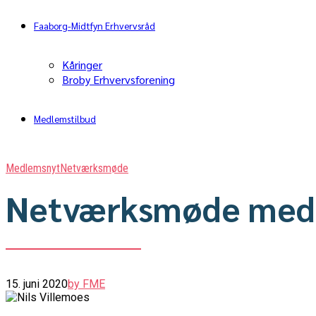
Faaborg-Midtfyn Erhvervsråd
Kåringer
Broby Erhvervsforening
Medlemstilbud
Medlemsnyt
Netværksmøde
Netværksmøde med Ni
15. juni 2020
by FME