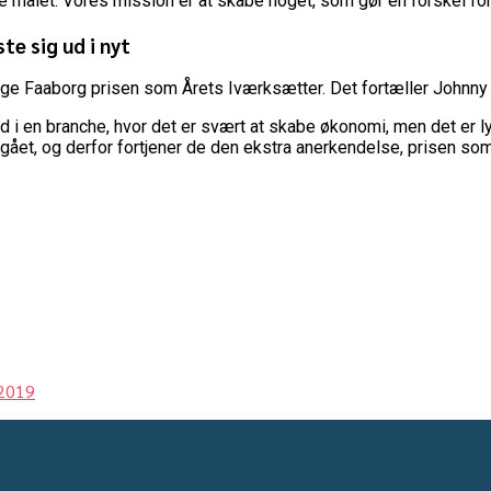
ikke målet. Vores mission er at skabe noget, som gør en forskel f
te sig ud i nyt
tige Faaborg prisen som Årets Iværksætter. Det fortæller Johnny
d i en branche, hvor det er svært at skabe økonomi, men det er lyk
 gået, og derfor fortjener de den ekstra anerkendelse, prisen s
 2019