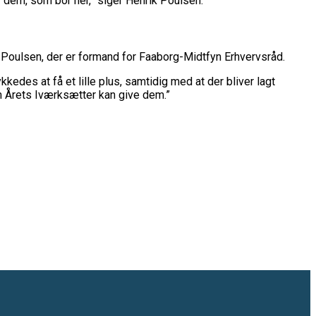
or dem, som bor her,” siger Henrik Poulsen.
 Poulsen, der er formand for Faaborg-Midtfyn Erhvervsråd.
kedes at få et lille plus, samtidig med at der bliver lagt
om Årets Iværksætter kan give dem.”