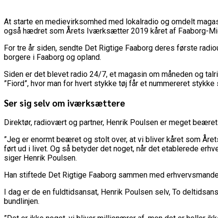
At starte en medievirksomhed med lokalradio og omdelt magasin
også hædret som Årets Iværksætter 2019 kåret af Faaborg-Mid
For tre år siden, sendte Det Rigtige Faaborg deres første radi
borgere i Faaborg og opland.
Siden er det blevet radio 24/7, et magasin om måneden og talr
”Fiord”, hvor man for hvert stykke tøj får et nummereret stykke se
Ser sig selv om iværksættere
Direktør, radiovært og partner, Henrik Poulsen er meget beære
”Jeg er enormt beæret og stolt over, at vi bliver kåret som Åre
ført ud i livet. Og så betyder det noget, når det etablerede erh
siger Henrik Poulsen.
Han stiftede Det Rigtige Faaborg sammen med erhvervsmanden
I dag er de en fuldtidsansat, Henrik Poulsen selv, To deltidsan
bundlinjen.