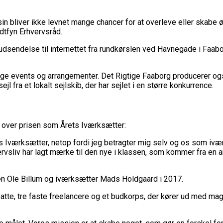
 bliver ikke levnet mange chancer for at overleve eller skabe 
tfyn Erhvervsråd.
oudsendelse til internettet fra rundkørslen ved Havnegade i Faabo
ige events og arrangementer. Det Rigtige Faaborg producerer og
jl fra et lokalt sejlskib, der har sejlet i en større konkurrence.
t over prisen som Årets Iværksætter:
ts Iværksætter, netop fordi jeg betragter mig selv og os som ivæ
vervsliv har lagt mærke til den nye i klassen, som kommer fra en 
 Ole Billum og iværksætter Mads Holdgaard i 2017.
satte, tre faste freelancere og et budkorps, der kører ud med ma