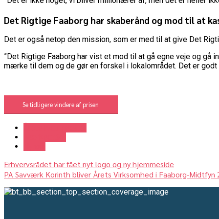
”Det er ikke noget, vi bliver millionærer af, men det er heller 
Det Rigtige Faaborg har skaberånd og mod til at kas
Det er også netop den mission, som er med til at give Det Rig
”Det Rigtige Faaborg har vist et mod til at gå egne veje og gå in
mærke til dem og de gør en forskel i lokalområdet. Det er godt
Se tidligere vindere af prisen
Årets Iværksætter
Iværksætter
Nyhed
Erhvervsrådet har fået nyt logo og ny hjemmeside
PA Savværk Korinth bliver Årets Virksomhed i Faaborg-Midtfyn