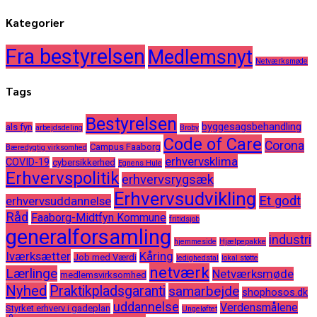
Kategorier
Fra bestyrelsen
Medlemsnyt
Netværksmøde
Tags
Bestyrelsen
byggesagsbehandling
als fyn
arbejdsdeling
Broby
Code of Care
Corona
Campus Faaborg
Bæredygtig virksomhed
erhvervsklima
COVID-19
cybersikkerhed
Egnens Hule
Erhvervspolitik
erhvervsrygsæk
Erhvervsudvikling
Et godt
erhvervsuddannelse
Råd
Faaborg-Midtfyn Kommune
fritidsjob
generalforsamling
industri
hjemmeside
Hjælpepakke
Iværksætter
Kåring
Job med Værdi
ledighedstal
lokal støtte
netværk
Lærlinge
Netværksmøde
medlemsvirksomhed
Nyhed
Praktikpladsgaranti
samarbejde
shophosos.dk
uddannelse
Verdensmålene
Styrket erhverv i gadeplan
Ungeløftet