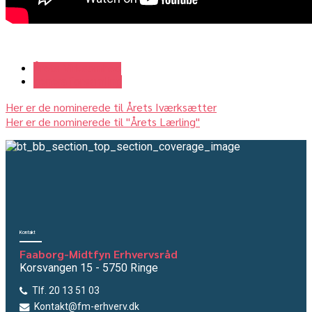
Årets Virksomhed
generalforsamling
Her er de nominerede til Årets Iværksætter
Her er de nominerede til "Årets Lærling"
Kontakt
Faaborg-Midtfyn Erhvervsråd
Korsvangen 15 - 5750 Ringe
Tlf. 20 13 51 03
Kontakt@fm-erhverv.dk