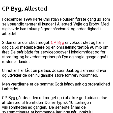
CP Byg, Allested
I december 1999 kørte Christian Poulsen første gang ud som
selvstændig tømrer til kunder i Allested-Vejle og Broby. Med
sig havde han fokus på godt håndværk og ordentlighed i
arbejdet.
Siden er er der sket meget.
CP Byg
er vokset støt og har i
dag ca 60 medarbejdere og en omsætning tæt på 90 mio om
året. De står både for serviceopgaver i lokalområdet og for
store fag-og hovedentrepriser på Fyn og nogle gange også i
resten af landet.
Christian har fået en partner, Jesper Juul, og sammen driver
og udvikler de den nu ganske store tømrervirksomhed.
Men værdierne er de samme: Godt håndværk og ordentlighed
i arbejdet.
CP Byg går desuden ret meget op i at sikre god uddannelse
af tømrere til fremtiden. De har typisk 10 lærlinge i
virksomheden ad gangen. De seneste år har de
systematiseret, at kommende lærlinge når i praktik i