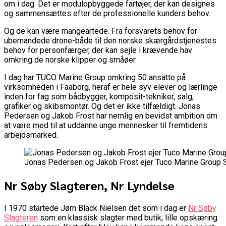
om i dag. Det er modulopbyggede fartøjer, der kan designes
og sammensættes efter de professionelle kunders behov.
Og de kan være mangeartede. Fra forsvarets behov for
ubemandede drone-både til den norske skærgårdstjenestes
behov for personfærger, der kan sejle i krævende hav
omkring de norske klipper og småøer.
I dag har TUCO Marine Group omkring 50 ansatte på
virksomheden i Faaborg, heraf er hele syv elever og lærlinge
inden for fag som bådbygger, komposit-tekniker, salg,
grafiker og skibsmontør. Og det er ikke tilfældigt. Jonas
Pedersen og Jakob Frost har nemlig en bevidst ambition om
at være med til at uddanne unge mennesker til fremtidens
arbejdsmarked.
Jonas Pedersen og Jakob Frost ejer Tuco Marine Grou
Nr Søby Slagteren, Nr Lyndelse
I 1970 startede Jørn Black Nielsen det som i dag er
Nr Søby
Slagteren
som en klassisk slagter med butik, lille opskæring