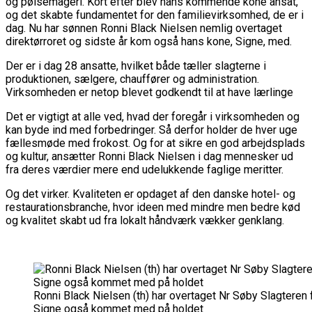
og pølsemageri. Kort efter blev hans kommende kone ansat,
og det skabte fundamentet for den familievirksomhed, de er i
dag. Nu har sønnen Ronni Black Nielsen nemlig overtaget
direktørroret og sidste år kom også hans kone, Signe, med.
Der er i dag 28 ansatte, hvilket både tæller slagterne i
produktionen, sælgere, chauffører og administration.
Virksomheden er netop blevet godkendt til at have lærlinge
Det er vigtigt at alle ved, hvad der foregår i virksomheden og
kan byde ind med forbedringer. Så derfor holder de hver uge
fællesmøde med frokost. Og for at sikre en god arbejdsplads
og kultur, ansætter Ronni Black Nielsen i dag mennesker ud
fra deres værdier mere end udelukkende faglige meritter.
Og det virker. Kvaliteten er opdaget af den danske hotel- og
restaurationsbranche, hvor ideen med mindre men bedre kød
og kvalitet skabt ud fra lokalt håndværk vækker genklang.
Ronni Black Nielsen (th) har overtaget Nr Søby Slagteren f
Signe også kommet med på holdet