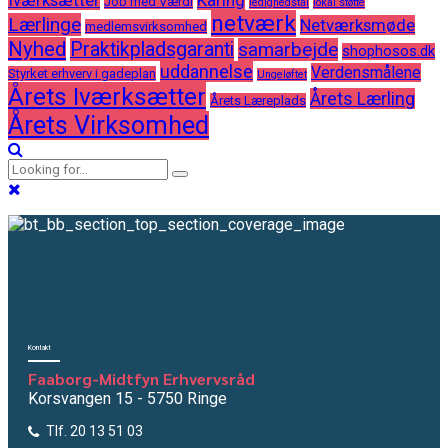
Job med Værdi
ledighedstal
lokal støtte
netværk
Lærlinge
Netværksmøde
medlemsvirksomhed
Nyhed
Praktikpladsgaranti
samarbejde
shophosos.dk
uddannelse
Verdensmålene
Styrket erhverv i gadeplan
Ungeløftet
Årets Iværksætter
Årets Lærling
Årets Læreplads
Årets Virksomhed
Kontakt
Faaborg-Midtfyn Erhvervsråd
Korsvangen 15 - 5750 Ringe
Tlf. 20 13 51 03