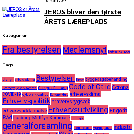
15. marts 2026
JEROS bliver den første
ÅRETS LÆREPLADS
Kategorier
Fra bestyrelsen
Medlemsnyt
Netværksmøde
Tags
Bestyrelsen
byggesagsbehandling
als fyn
arbejdsdeling
Broby
Code of Care
Corona
Campus Faaborg
Bæredygtig virksomhed
erhvervsklima
COVID-19
cybersikkerhed
Egnens Hule
Erhvervspolitik
erhvervsrygsæk
Erhvervsudvikling
Et godt
erhvervsuddannelse
Råd
Faaborg-Midtfyn Kommune
fritidsjob
generalforsamling
industri
hjemmeside
Hjælpepakke
Iværksætter
Kåring