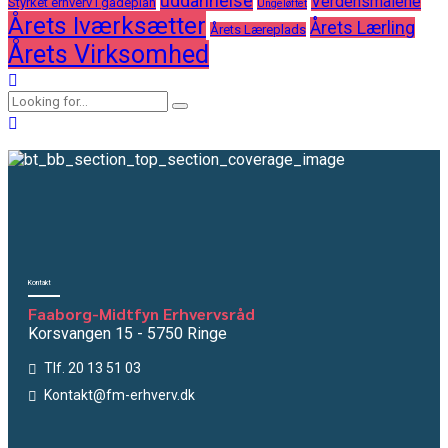
uddannelse
Verdensmålene
Styrket erhverv i gadeplan
Ungeløftet
Årets Iværksætter
Årets Lærling
Årets Læreplads
Årets Virksomhed
Kontakt
Faaborg-Midtfyn Erhvervsråd
Korsvangen 15 - 5750 Ringe
Tlf. 20 13 51 03
Kontakt@fm-erhverv.dk