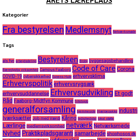
Kategorier
Fra bestyrelsen
Medlemsnyt
Netværksmøde
Tags
Bestyrelsen
byggesagsbehandling
als fyn
arbejdsdeling
Broby
Code of Care
Corona
Campus Faaborg
Bæredygtig virksomhed
erhvervsklima
COVID-19
cybersikkerhed
Egnens Hule
Erhvervspolitik
erhvervsrygsæk
Erhvervsudvikling
Et godt
erhvervsuddannelse
Råd
Faaborg-Midtfyn Kommune
fritidsjob
generalforsamling
industri
hjemmeside
Hjælpepakke
Iværksætter
Kåring
Job med Værdi
ledighedstal
lokal støtte
netværk
Lærlinge
Netværksmøde
medlemsvirksomhed
Nyhed
Praktikpladsgaranti
samarbejde
shophosos.dk