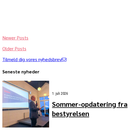
er helt særligt i forhold til kåringen. Claus Feldborg købte
nemlig kroen og overtog den kort før corona-nedlukningen i
2020. Siden har han sat hele kroen i stand og i dag fremstår
den...
Newer Posts
Older Posts
Tilmeld dig vores nyhedsbrev
Seneste nyheder
1. juli 2026
Sommer-opdatering fra
bestyrelsen