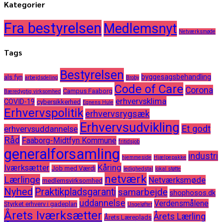
Kategorier
Fra bestyrelsen
Medlemsnyt
Netværksmøde
Tags
Bestyrelsen
byggesagsbehandling
als fyn
arbejdsdeling
Broby
Code of Care
Corona
Campus Faaborg
Bæredygtig virksomhed
erhvervsklima
COVID-19
cybersikkerhed
Egnens Hule
Erhvervspolitik
erhvervsrygsæk
Erhvervsudvikling
Et godt
erhvervsuddannelse
Råd
Faaborg-Midtfyn Kommune
fritidsjob
generalforsamling
industri
hjemmeside
Hjælpepakke
Iværksætter
Kåring
Job med Værdi
ledighedstal
lokal støtte
netværk
Lærlinge
Netværksmøde
medlemsvirksomhed
Nyhed
Praktikpladsgaranti
samarbejde
shophosos.dk
uddannelse
Verdensmålene
Styrket erhverv i gadeplan
Ungeløftet
Årets Iværksætter
Årets Lærling
Årets Læreplads